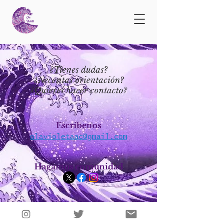
¿Tienes dudas?
¿Necesitas orientación?
¿Quieres hacer contacto?
Escríbenos
olavioletaac@gmail.com
Hagamos comunidad